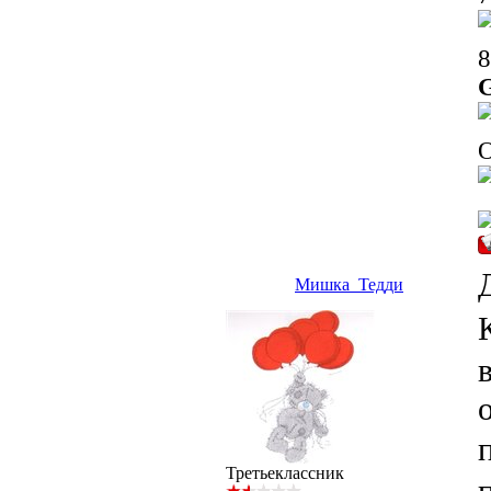
8
О
Мишка_Тедди
Третьеклассник