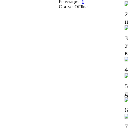
Репутация:
1
Статус:
Offline
2
н
3
э
4
д
6
7